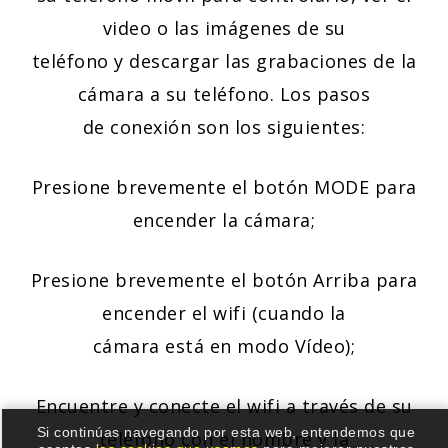
video o las imágenes de su
teléfono y descargar las grabaciones de la
cámara a su teléfono. Los pasos
de conexión son los siguientes:
Presione brevemente el botón MODE para
encender la cámara;
Presione brevemente el botón Arriba para
encender el wifi (cuando la
cámara está en modo Vídeo);
Encuentre y conecte el wifi a través de su
Si continúas navegando por esta web, entendemos que
teléfono con el nombre y la